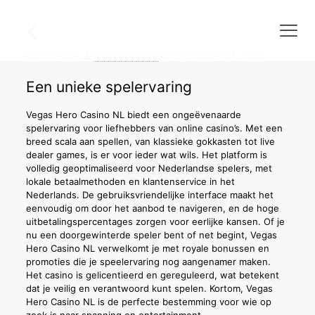
Published by
vrozzycreative
on
October 31, 2025
Een unieke spelervaring
Vegas Hero Casino NL biedt een ongeëvenaarde
spelervaring voor liefhebbers van online casino’s. Met een
breed scala aan spellen, van klassieke gokkasten tot live
dealer games, is er voor ieder wat wils. Het platform is
volledig geoptimaliseerd voor Nederlandse spelers, met
lokale betaalmethoden en klantenservice in het
Nederlands. De gebruiksvriendelijke interface maakt het
eenvoudig om door het aanbod te navigeren, en de hoge
uitbetalingspercentages zorgen voor eerlijke kansen. Of je
nu een doorgewinterde speler bent of net begint, Vegas
Hero Casino NL verwelkomt je met royale bonussen en
promoties die je speelervaring nog aangenamer maken.
Het casino is gelicentieerd en gereguleerd, wat betekent
dat je veilig en verantwoord kunt spelen. Kortom, Vegas
Hero Casino NL is de perfecte bestemming voor wie op