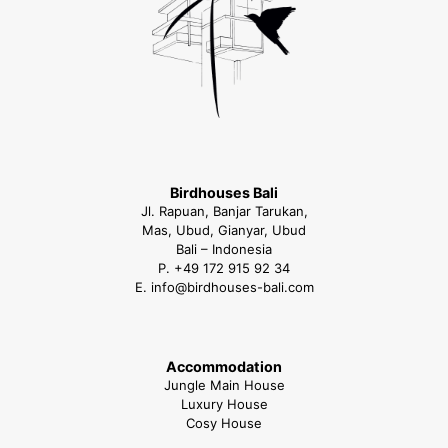
Birdhouses Bali
Jl. Rapuan, Banjar Tarukan,
Mas, Ubud, Gianyar, Ubud
Bali – Indonesia
P.
+49 172 915 92 34
E.
info@birdhouses-bali.com
Accommodation
Jungle Main House
Luxury House
Cosy House