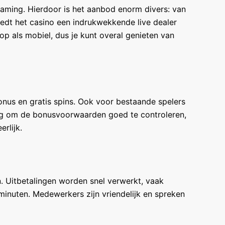
ming. Hierdoor is het aanbod enorm divers: van
iedt het casino een indrukwekkende live dealer
op als mobiel, dus je kunt overal genieten van
us en gratis spins. Ook voor bestaande spelers
ndig om de bonusvoorwaarden goed te controleren,
rlijk.
. Uitbetalingen worden snel verwerkt, vaak
 minuten. Medewerkers zijn vriendelijk en spreken