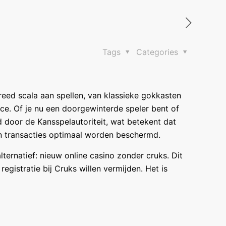
Contact
Book Your Stay!
Tags
Categories
eed scala aan spellen, van klassieke gokkasten
vice. Of je nu een doorgewinterde speler bent of
d door de Kansspelautoriteit, wat betekent dat
en transacties optimaal worden beschermd.
lternatief:
nieuw online casino zonder cruks
. Dit
egistratie bij Cruks willen vermijden. Het is