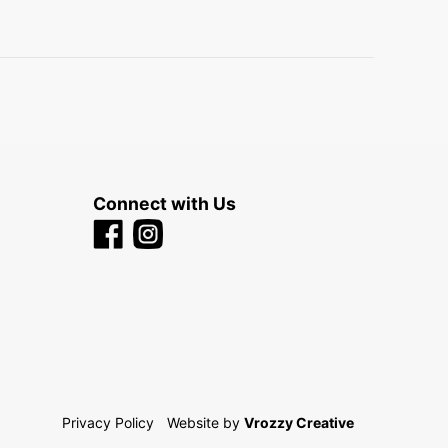
Connect with Us
Privacy Policy
Website by
Vrozzy Creative