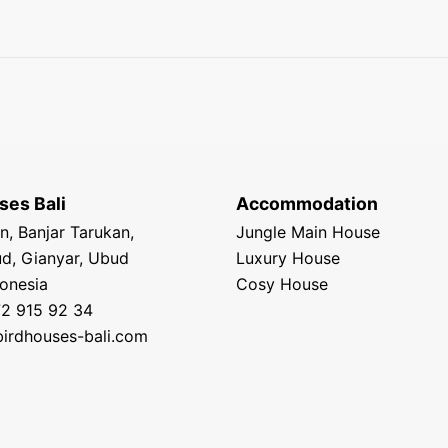
ses Bali
Accommodation
n, Banjar Tarukan,
Jungle Main House
d, Gianyar, Ubud
Luxury House
donesia
Cosy House
2 915 92 34
irdhouses-bali.com