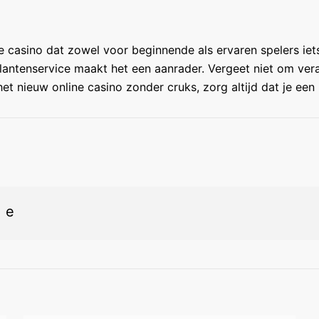
 casino dat zowel voor beginnende als ervaren spelers iet
lantenservice maakt het een aanrader. Vergeet niet om vera
 het
nieuw online casino zonder cruks
, zorg altijd dat je ee
ve