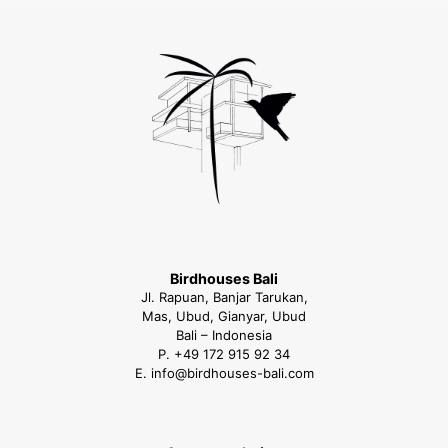
Birdhouses Bali
Jl. Rapuan, Banjar Tarukan,
Mas, Ubud, Gianyar, Ubud
Bali – Indonesia
P.
+49 172 915 92 34
E.
info@birdhouses-bali.com