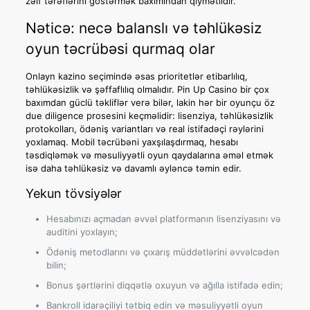
zəif tərəflərini göstərmək baxımından qiymətlidir.
Nəticə: necə balanslı və təhlükəsiz
oyun təcrübəsi qurmaq olar
Onlayn kazino seçimində əsas prioritetlər etibarlılıq,
təhlükəsizlik və şəffaflılıq olmalıdır. Pin Up Casino bir çox
baxımdan güclü təkliflər verə bilər, lakin hər bir oyunçu öz
due diligence prosesini keçməlidir: lisenziya, təhlükəsizlik
protokolları, ödəniş variantları və real istifadəçi rəylərini
yoxlamaq. Mobil təcrübəni yaxşılaşdırmaq, hesabı
təsdiqləmək və məsuliyyətli oyun qaydalarına əməl etmək
isə daha təhlükəsiz və davamlı əyləncə təmin edir.
Yekun tövsiyələr
Hesabınızı açmadan əvvəl platformanın lisenziyasını və
auditini yoxlayın;
Ödəniş metodlarını və çıxarış müddətlərini əvvəlcədən
bilin;
Bonus şərtlərini diqqətlə oxuyun və ağılla istifadə edin;
Bankroll idarəçiliyi tətbiq edin və məsuliyyətli oyun