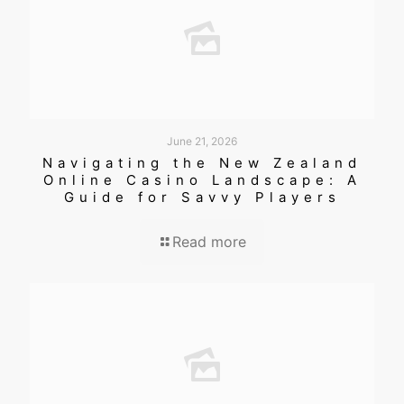
June 21, 2026
Navigating the New Zealand
Online Casino Landscape: A
Guide for Savvy Players
Read more