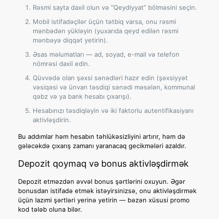
Rəsmi sayta daxil olun və “Qeydiyyat” bölməsini seçin.
Mobil istifadəçilər üçün tətbiq varsa, onu rəsmi
mənbədən yükləyin (yuxarıda qeyd edilən rəsmi
mənbəyə diqqət yetirin).
Əsas məlumatları — ad, soyad, e-mail və telefon
nömrəsi daxil edin.
Qüvvədə olan şəxsi sənədləri hazır edin (şəxsiyyət
vəsiqəsi və ünvan təsdiqi sənədi məsələn, kommunal
qəbz və ya bank hesabı çıxarışı).
Hesabınızı təsdiqləyin və iki faktorlu autentifikasiyanı
aktivləşdirin.
Bu addımlar həm hesabın təhlükəsizliyini artırır, həm də
gələcəkdə çıxarış zamanı yaranacaq gecikmələri azaldır.
Depozit qoymaq və bonus aktivləşdirmək
Depozit etməzdən əvvəl bonus şərtlərini oxuyun. Əgər
bonusdan istifadə etmək istəyirsinizsə, onu aktivləşdirmək
üçün lazımi şərtləri yerinə yetirin — bəzən xüsusi promo
kod tələb oluna bilər.