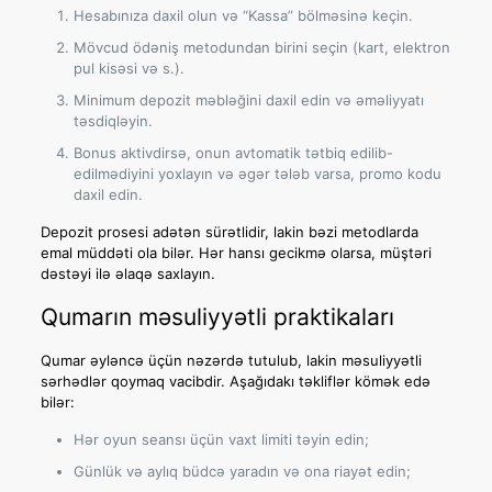
Hesabınıza daxil olun və “Kassa” bölməsinə keçin.
Mövcud ödəniş metodundan birini seçin (kart, elektron
pul kisəsi və s.).
Minimum depozit məbləğini daxil edin və əməliyyatı
təsdiqləyin.
Bonus aktivdirsə, onun avtomatik tətbiq edilib-
edilmədiyini yoxlayın və əgər tələb varsa, promo kodu
daxil edin.
Depozit prosesi adətən sürətlidir, lakin bəzi metodlarda
emal müddəti ola bilər. Hər hansı gecikmə olarsa, müştəri
dəstəyi ilə əlaqə saxlayın.
Qumarın məsuliyyətli praktikaları
Qumar əyləncə üçün nəzərdə tutulub, lakin məsuliyyətli
sərhədlər qoymaq vacibdir. Aşağıdakı təkliflər kömək edə
bilər:
Hər oyun seansı üçün vaxt limiti təyin edin;
Günlük və aylıq büdcə yaradın və ona riayət edin;