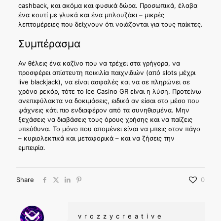
cashback, και ακόμα και φυσικά δώρα. Προσωπικά, έλαβα
ένα κουτί με γλυκά και ένα μπλουζάκι – μικρές
λεπτομέρειες που δείχνουν ότι νοιάζονται για τους παίκτες.
Συμπέρασμα
Αν θέλεις ένα καζίνο που να τρέχει στα γρήγορα, να
προσφέρει απίστευτη ποικιλία παιχνιδιών (από slots μέχρι
live blackjack), να είναι ασφαλές και να σε πληρώνει σε
χρόνο ρεκόρ, τότε το Ice Casino GR είναι η λύση. Προτείνω
ανεπιφύλακτα να δοκιμάσεις, ειδικά αν είσαι στο μέσο που
ψάχνεις κάτι πιο ενδιαφέρον από τα συνηθισμένα. Μην
ξεχάσεις να διαβάσεις τους όρους χρήσης και να παίζεις
υπεύθυνα. Το μόνο που απομένει είναι να μπεις στον πάγο
– κυριολεκτικά και μεταφορικά – και να ζήσεις την
εμπειρία.
Share
0
vrozzycreative