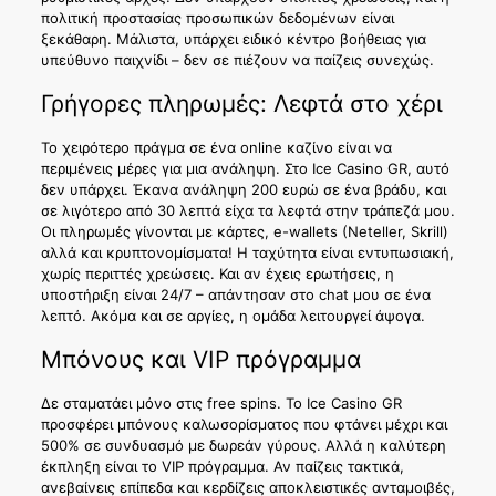
πολιτική προστασίας προσωπικών δεδομένων είναι
ξεκάθαρη. Μάλιστα, υπάρχει ειδικό κέντρο βοήθειας για
υπεύθυνο παιχνίδι – δεν σε πιέζουν να παίζεις συνεχώς.
Γρήγορες πληρωμές: Λεφτά στο χέρι
Το χειρότερο πράγμα σε ένα online καζίνο είναι να
περιμένεις μέρες για μια ανάληψη. Στο Ice Casino GR, αυτό
δεν υπάρχει. Έκανα ανάληψη 200 ευρώ σε ένα βράδυ, και
σε λιγότερο από 30 λεπτά είχα τα λεφτά στην τράπεζά μου.
Οι πληρωμές γίνονται με κάρτες, e-wallets (Neteller, Skrill)
αλλά και κρυπτονομίσματα! Η ταχύτητα είναι εντυπωσιακή,
χωρίς περιττές χρεώσεις. Και αν έχεις ερωτήσεις, η
υποστήριξη είναι 24/7 – απάντησαν στο chat μου σε ένα
λεπτό. Ακόμα και σε αργίες, η ομάδα λειτουργεί άψογα.
Μπόνους και VIP πρόγραμμα
Δε σταματάει μόνο στις free spins. Το Ice Casino GR
προσφέρει μπόνους καλωσορίσματος που φτάνει μέχρι και
500% σε συνδυασμό με δωρεάν γύρους. Αλλά η καλύτερη
έκπληξη είναι το VIP πρόγραμμα. Αν παίζεις τακτικά,
ανεβαίνεις επίπεδα και κερδίζεις αποκλειστικές ανταμοιβές,