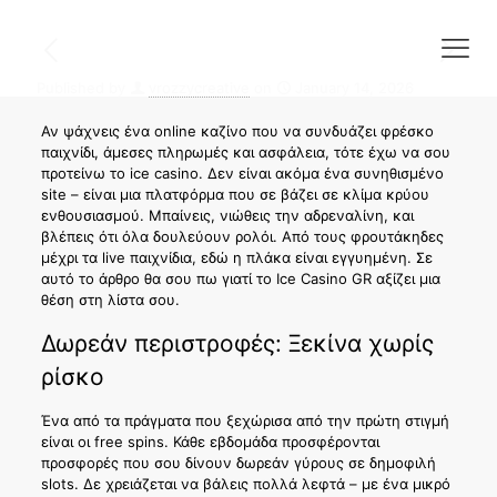
Published by
vrozzycreative
on
January 14, 2026
Αν ψάχνεις ένα online καζίνο που να συνδυάζει φρέσκο
παιχνίδι, άμεσες πληρωμές και ασφάλεια, τότε έχω να σου
προτείνω το
ice casino
. Δεν είναι ακόμα ένα συνηθισμένο
site – είναι μια πλατφόρμα που σε βάζει σε κλίμα κρύου
ενθουσιασμού. Μπαίνεις, νιώθεις την αδρεναλίνη, και
βλέπεις ότι όλα δουλεύουν ρολόι. Από τους φρουτάκηδες
μέχρι τα live παιχνίδια, εδώ η πλάκα είναι εγγυημένη. Σε
αυτό το άρθρο θα σου πω γιατί το Ice Casino GR αξίζει μια
θέση στη λίστα σου.
Δωρεάν περιστροφές: Ξεκίνα χωρίς
ρίσκο
Ένα από τα πράγματα που ξεχώρισα από την πρώτη στιγμή
είναι οι free spins. Κάθε εβδομάδα προσφέρονται
προσφορές που σου δίνουν δωρεάν γύρους σε δημοφιλή
slots. Δε χρειάζεται να βάλεις πολλά λεφτά – με ένα μικρό