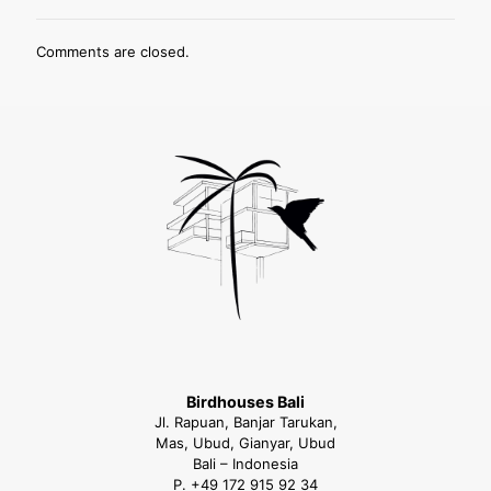
Comments are closed.
Birdhouses Bali
Jl. Rapuan, Banjar Tarukan,
Mas, Ubud, Gianyar, Ubud
Bali – Indonesia
P.
+49 172 915 92 34