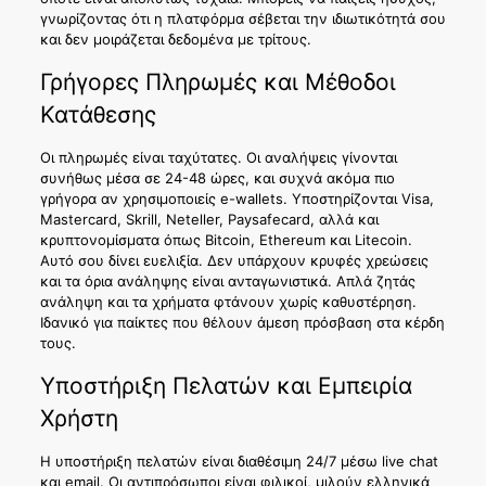
γνωρίζοντας ότι η πλατφόρμα σέβεται την ιδιωτικότητά σου
και δεν μοιράζεται δεδομένα με τρίτους.
Γρήγορες Πληρωμές και Μέθοδοι
Κατάθεσης
Οι πληρωμές είναι ταχύτατες. Οι αναλήψεις γίνονται
συνήθως μέσα σε 24-48 ώρες, και συχνά ακόμα πιο
γρήγορα αν χρησιμοποιείς e-wallets. Υποστηρίζονται Visa,
Mastercard, Skrill, Neteller, Paysafecard, αλλά και
κρυπτονομίσματα όπως Bitcoin, Ethereum και Litecoin.
Αυτό σου δίνει ευελιξία. Δεν υπάρχουν κρυφές χρεώσεις
και τα όρια ανάληψης είναι ανταγωνιστικά. Απλά ζητάς
ανάληψη και τα χρήματα φτάνουν χωρίς καθυστέρηση.
Ιδανικό για παίκτες που θέλουν άμεση πρόσβαση στα κέρδη
τους.
Υποστήριξη Πελατών και Εμπειρία
Χρήστη
Η υποστήριξη πελατών είναι διαθέσιμη 24/7 μέσω live chat
και email. Οι αντιπρόσωποι είναι φιλικοί, μιλούν ελληνικά