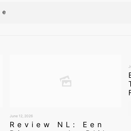
ve
J
June 12, 2026
Review NL: Een