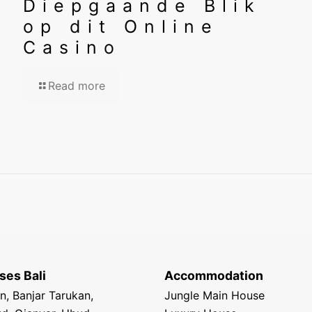
Diepgaande Blik
op dit Online
Casino
Read more
ses Bali
Accommodation
n, Banjar Tarukan,
Jungle Main House