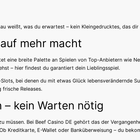
u weißt, was du erwartest – kein Kleingedrucktes, das dir
t auf mehr macht
etet eine breite Palette an Spielen von Top-Anbietern wie N
hst – hier findest du garantiert dein Lieblingsspiel.
t-Slots, bei denen du mit etwas Glück lebensverändernde 
 frische Releases.
 – kein Warten nötig
en zu müssen. Bei Beef Casino DE gehört das der Vergangenh
. Ob Kreditkarte, E-Wallet oder Banküberweisung – du bek