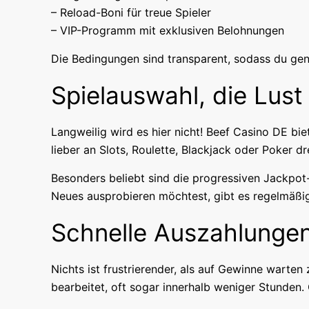
– Reload-Boni für treue Spieler
– VIP-Programm mit exklusiven Belohnungen
Die Bedingungen sind transparent, sodass du gena
Spielauswahl, die Lus
Langweilig wird es hier nicht! Beef Casino DE bi
lieber an Slots, Roulette, Blackjack oder Poker dre
Besonders beliebt sind die progressiven Jackpo
Neues ausprobieren möchtest, gibt es regelmäßig
Schnelle Auszahlungen
Nichts ist frustrierender, als auf Gewinne wart
bearbeitet, oft sogar innerhalb weniger Stunden