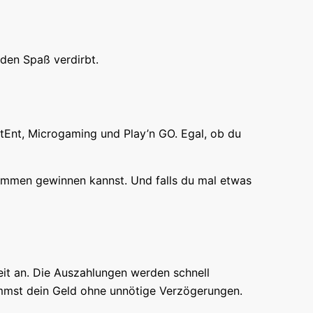
 den Spaß verdirbt.
etEnt, Microgaming und Play’n GO. Egal, ob du
Summen gewinnen kannst. Und falls du mal etwas
eit an. Die Auszahlungen werden schnell
ommst dein Geld ohne unnötige Verzögerungen.